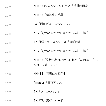
NHK BS8K スペシャルドラマ 「浮世の画家」
2019
NHK-BS「猿以外の惑星」
2019
EX「刑事ゼロ スペシャル」
2019
KTV「なめとんか やしきたかじん誕生物語」
2018
TX 日経ドラマスペシャル「琥珀の夢」
2018
KTV「なめとんか やしきたかじん誕生物語」
2018
NHK-BS「学校へ行けなかった私が「あの花」「ここ
2018
さけ」を書くまで」
NHK-BS「雲霧仁左衛門4」
2018
Amazon「東京アリス」
2017
TX「フリンジマン」
2017
TX「下北沢ダイハード」
2017