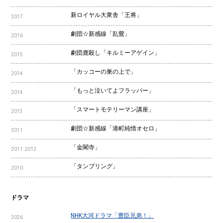
新ロイヤル大衆舎「王将」
2017
劇団☆新感線「乱鶯」
2016
劇団鹿殺し「キルミーアゲイン」
2015
「カッコーの巣の上で」
2014
「もっと泣いてよフラッパー」
2014
「スマートモテリーマン講座」
2013
劇団☆新感線「港町純情オセロ」
2011
「金閣寺」
2011.2012
「タンブリング」
2010
ドラマ
NHK大河ドラマ「豊臣兄弟！」
2026