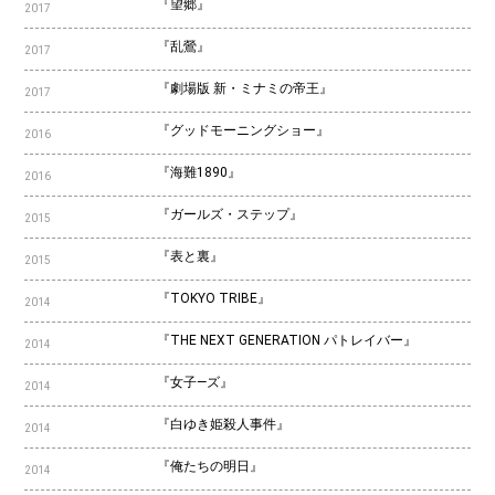
『望郷』
2017
『乱鶯』
2017
『劇場版 新・ミナミの帝王』
2017
『グッドモーニングショー』
2016
『海難1890』
2016
『ガールズ・ステップ』
2015
『表と裏』
2015
『TOKYO TRIBE』
2014
『THE NEXT GENERATION パトレイバー』
2014
『女子―ズ』
2014
『白ゆき姫殺人事件』
2014
『俺たちの明日』
2014