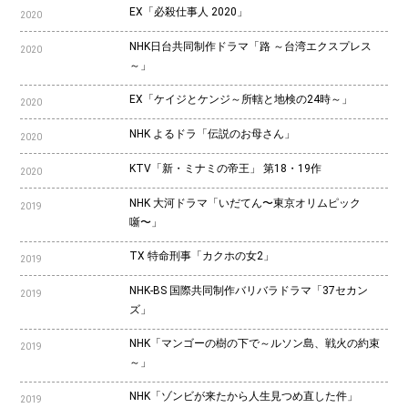
EX「必殺仕事人 2020」
2020
NHK日台共同制作ドラマ「路 ～台湾エクスプレス
2020
～」
EX「ケイジとケンジ～所轄と地検の24時～」
2020
NHK よるドラ「伝説のお母さん」
2020
KTV「新・ミナミの帝王」 第18・19作
2020
NHK 大河ドラマ「いだてん〜東京オリムピック
2019
噺〜」
TX 特命刑事「カクホの女2」
2019
NHK-BS 国際共同制作バリバラドラマ「37セカン
2019
ズ」
NHK「マンゴーの樹の下で～ルソン島、戦火の約束
2019
～」
NHK「ゾンビが来たから人生見つめ直した件」
2019