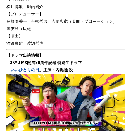
松川博敬 堀内裕介
【プロデューサー】
高橋優香子 舟橋哲男 吉岡和彦（展開・プロモーション）
国友茜（広報）
【演出】
渡邊良雄 渡辺哲也
【ドラマ出演情報】
TOKYO MX開局30周年記念 特別生ドラマ
「
いいひとりの日
」主演・内堀通
役