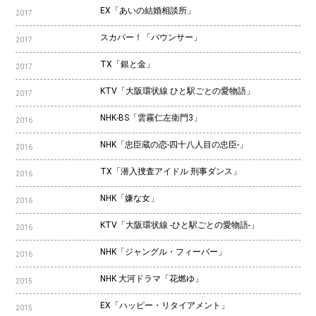
EX「あいの結婚相談所」
2017
スカパー！「バウンサー」
2017
TX「銀と金」
2017
KTV「大阪環状線 ひと駅ごとの愛物語」
2017
NHK-BS「雲霧仁左衛門3」
2016
NHK「忠臣蔵の恋-四十八人目の忠臣-」
2016
TX「潜入捜査アイドル 刑事ダンス」
2016
NHK「嫌な女」
2016
KTV「大阪環状線 -ひと駅ごとの愛物語-」
2016
NHK「ジャングル・フィーバー」
2016
NHK 大河ドラマ「花燃ゆ」
2015
EX「ハッピー・リタイアメント」
2015