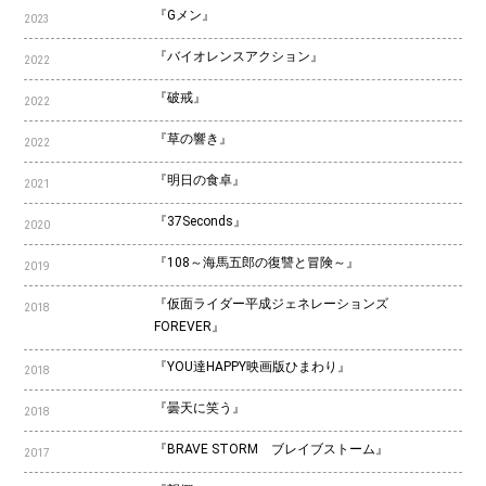
『Gメン』
2023
『バイオレンスアクション』
2022
『破戒』
2022
『草の響き』
2022
『明日の食卓』
2021
『37Seconds』
2020
『108～海馬五郎の復讐と冒険～』
2019
『仮面ライダー平成ジェネレーションズ
2018
FOREVER』
『YOU達HAPPY映画版ひまわり』
2018
『曇天に笑う』
2018
『BRAVE STORM ブレイブストーム』
2017