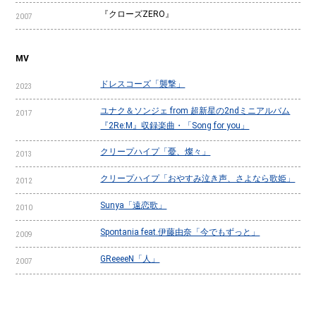
『クローズZERO』
2007
MV
ドレスコーズ「襲撃」
2023
ユナク＆ソンジェ from 超新星の2ndミニアルバム
2017
『2Re:M』収録楽曲・「Song for you」
クリープハイプ「憂、燦々」
2013
クリープハイプ「おやすみ泣き声、さよなら歌姫」
2012
Sunya「遠恋歌」
2010
Spontania feat.伊藤由奈「今でもずっと」
2009
GReeeeN「人」
2007