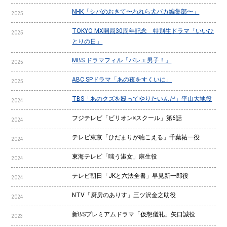
NHK「シバのおきて〜われら犬バカ編集部〜」
2025
TOKYO MX開局30周年記念 特別生ドラマ「いいひ
2025
とりの日」
MBS ドラマフィル「バレエ男子！」
2025
ABC SPドラマ「あの夜をすくいに」
2025
TBS「あのクズを殴ってやりたいんだ」平山大地役
2024
フジテレビ「ビリオン×スクール」第6話
2024
テレビ東京「ひだまりが聴こえる」千葉祐一役
2024
東海テレビ「嗤う淑女」麻生役
2024
テレビ朝日「JKと六法全書」早見新一郎役
2024
NTV「厨房のありす」三ツ沢金之助役
2024
新BSプレミアムドラマ「仮想儀礼」矢口誠役
2023