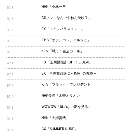
NHK「小林一三」
2015
CSフジ「なんでやねん受験生」
2015
EX「エイジハラスメント」
2015
TBS「ホテルコンシェルジュ」
2015
KTV「戦う！書店ガール」
2015
TX「玉川区役所 OF THE DEAD
2014
EX「事件救命医２～IMATの奇跡～」
2014
KTV「ブラック・プレジデント」
2014
NHK長野「木曽オリオン」
2014
WOWOW「鍵のない夢を見る」
2013
NHK「夫婦善哉」
2013
CX「SUMMER NUDE」
2013