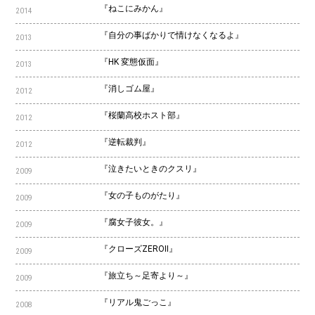
『ねこにみかん』
2014
『自分の事ばかりで情けなくなるよ』
2013
『HK 変態仮面』
2013
『消しゴム屋』
2012
『桜蘭高校ホスト部』
2012
『逆転裁判』
2012
『泣きたいときのクスリ』
2009
『女の子ものがたり』
2009
『腐女子彼女。』
2009
『クローズZEROⅡ』
2009
『旅立ち～足寄より～』
2009
『リアル鬼ごっこ』
2008