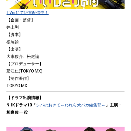
TVerにて絶賛配信中！
【企画・監督】
井上剛
【脚本】
松尾諭
【出演】
大東駿介、松尾諭
【プロデューサー】
延江仁(TOKYO MX)
【制作著作】
TOKYO MX
【ドラマ出演情報】
NHKドラマ10「
シバのおきて～われら犬バカ編集部～
」主演・
相良俊一
役