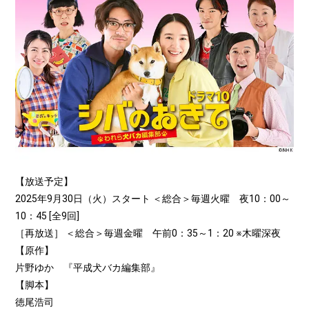
【放送予定】
2025年9月30日（火）スタート ＜総合＞毎週火曜 夜10：00～
10：45 [全9回]
［再放送］ ＜総合＞毎週金曜 午前0：35～1：20 ※木曜深夜
【原作】
片野ゆか 『平成犬バカ編集部』
【脚本】
徳尾浩司