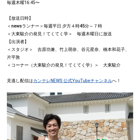
毎週木曜16:45〜
【放送日時】
＜newsランナー＞毎週平日 夕方４時45分～７時
＜大東駿介の発見！てくてく学＞ 毎週木曜日に放送
【出演者】
＜スタジオ＞ 吉原功兼、竹上萌奈、谷元星奈、橋本和花子、
片平敦
＜コーナー（大東駿介の発見！てくてく学）＞ 大東駿介
見逃し配信は
カンテレNEWS 公式YouTubeチャンネル
へ！