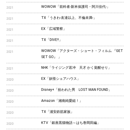
WOWOW「前科者-新米保護司・阿川佳代-」
2021
TX「うきわ-友達以上、不倫未満-」
2021
EX「広域警察」
2021
TX「DIVE!!」
2021
WOWOW「アクターズ・ショート・フィルム 『GET
2021
SET GO』 」
NHK「ライジング若冲 天才 かく覚醒せり」
2021
EX「妖怪シェアハウス」
2020
Disney+「拾われた男 LOST MAN FOUND」
2020
Amazon「湘南純愛組！」
2020
TX「浦安鉄筋家族」
2020
KTV「銀座黒猫物語～はち巻岡田編」
2020