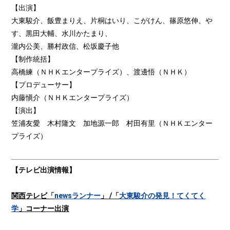
【出演】
大東駿介、飯豊まりえ、片桐はいり、こがけん、篠原悠伸、や
す、黒田大輔、水川かたまり、
瀧内公美、勝村政信、松坂慶子他
【制作統括】
高橋練（ＮＨＫエンタープライズ）、渡邊悟（ＮＨＫ）
【プロデューサー】
内藤愼介（ＮＨＫエンタープライズ）
【演出】
笠浦友愛 木村隆文 加地源一郎 村田有里（ＮＨＫエンター
プライズ）
【テレビ出演情報】
関西テレビ「
newsランナー
」
/「
大東駿介の発見！てくてく
学
」コーナー出演