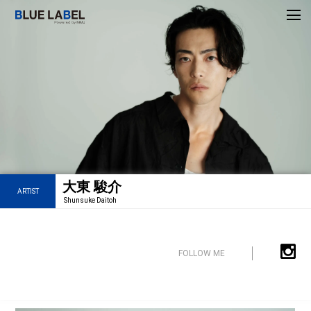
大東 駿介
ARTIST
Shunsuke Daitoh
FOLLOW ME