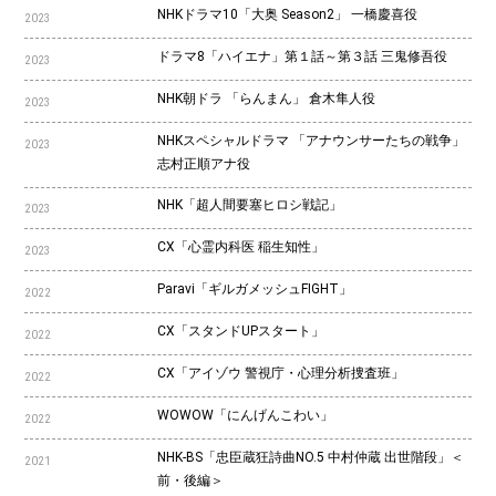
NHKドラマ10「大奥 Season2」 一橋慶喜役
2023
ドラマ8「ハイエナ」第１話～第３話 三鬼修吾役
2023
NHK朝ドラ 「らんまん」 倉木隼人役
2023
NHKスペシャルドラマ 「アナウンサーたちの戦争」
2023
志村正順アナ役
NHK「超人間要塞ヒロシ戦記」
2023
CX「心霊内科医 稲生知性」
2023
Paravi「ギルガメッシュFIGHT」
2022
CX「スタンドUPスタート」
2022
CX「アイゾウ 警視庁・心理分析捜査班」
2022
WOWOW「にんげんこわい」
2022
NHK-BS「忠臣蔵狂詩曲NO.5 中村仲蔵 出世階段」＜
2021
前・後編＞