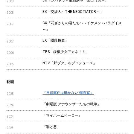
CX「シバトラ～童顔刑事・柴田竹虎～」
2008
EX「交渉人～THE NEGOTIATOR～」
2008
CX「花ざかりの君たちへ～イケメン♂パラダイス
2007
～」
EX「隠蔽捜査」
2007
TBS「鉄板少女アカネ！！」
2006
NTV「野ブタ。をプロデュース」
2005
映画
『岸辺露伴は動かない 懺悔室』
2025
『劇場版 アナウンサーたちの戦争』
2024
『マイホームヒーロー』
2024
『罪と悪』
2023