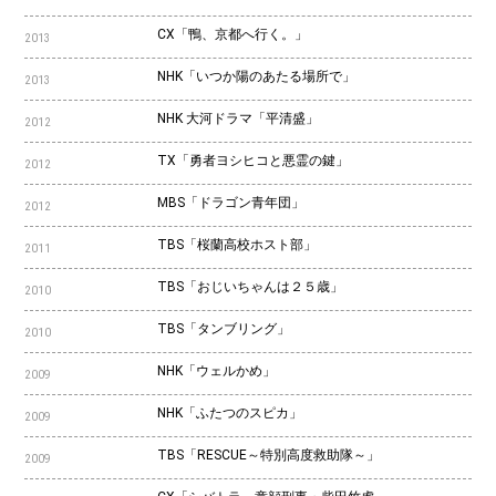
CX「鴨、京都へ行く。」
2013
NHK「いつか陽のあたる場所で」
2013
NHK 大河ドラマ「平清盛」
2012
TX「勇者ヨシヒコと悪霊の鍵」
2012
MBS「ドラゴン青年団」
2012
TBS「桜蘭高校ホスト部」
2011
TBS「おじいちゃんは２５歳」
2010
TBS「タンブリング」
2010
NHK「ウェルかめ」
2009
NHK「ふたつのスピカ」
2009
TBS「RESCUE～特別高度救助隊～」
2009