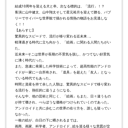
結成10周年を迎える犬と串。次なる標的は、「流行」！？
客演に山中健太、山中翔太そして星元裕月を迎えて贈る、バブ
リーでサイバーな世界観で描かれる情熱の物語をお見逃しな
く！！
【あらすじ】
驚異的なスピードで、流行が移り変わる近未来…。
軽薄過ぎる時代に立ち向かう、「絵画」に関わる人間たちがい
た。
近未来―そこは世界が長期の不景気を脱し、かつてない好景気
に沸く時代だった。
また、急速に発展した科学技術によって、超高性能のアンドロ
イドが一家に一台所有され、「道具」を超えた「友人」となっ
ている時代でもあった。
時間と資産を持て余した人類は、驚異的なスピードで移り変わ
る流行を、熱狂的に追うようになる。
そんな中、他の芸術と同じく、「絵画」もまた、日々違うもの
が持て囃され、べらぼうな価格がつけられていくのであった。
アンドロイドと共に歩むこの世界の在り方を、誰しも疑ってい
なかった。
一枚の絵が、白日の下に晒されるまでは。
画商、画家、科学者、アンドロイド…絵を巡る様々な意図が交