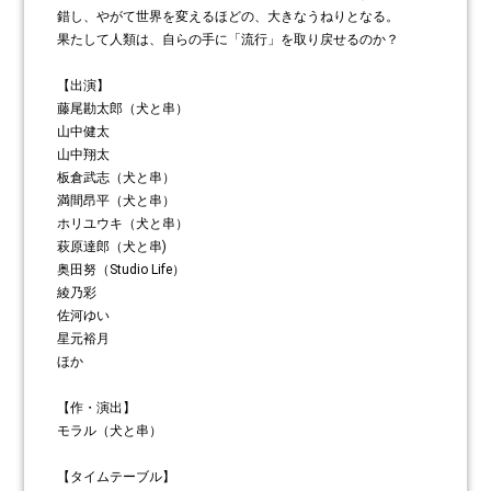
錯し、やがて世界を変えるほどの、大きなうねりとなる。
果たして人類は、自らの手に「流行」を取り戻せるのか？
【出演】
藤尾勘太郎（犬と串）
山中健太
山中翔太
板倉武志（犬と串）
満間昂平（犬と串）
ホリユウキ（犬と串）
萩原達郎（犬と串)
奥田努（Studio Life）
綾乃彩
佐河ゆい
星元裕月
ほか
【作・演出】
モラル（犬と串）
【タイムテーブル】