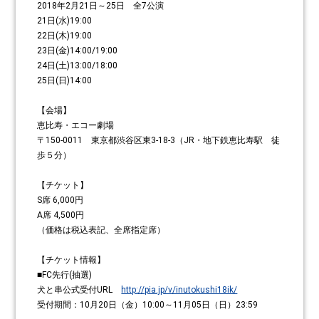
2018年2月21日～25日 全7公演
21日(水)19:00
22日(木)19:00
23日(金)14:00/19:00
24日(土)13:00/18:00
25日(日)14:00
【会場】
恵比寿・エコー劇場
〒150-0011 東京都渋谷区東3-18-3（JR・地下鉄恵比寿駅 徒
歩５分）
【チケット】
S席 6,000円
A席 4,500円
（価格は税込表記、全席指定席）
【チケット情報】
■FC先行(抽選)
犬と串公式受付URL
http://pia.jp/v/inutokushi18ik/
受付期間：10月20日（金）10:00～11月05日（日）23:59