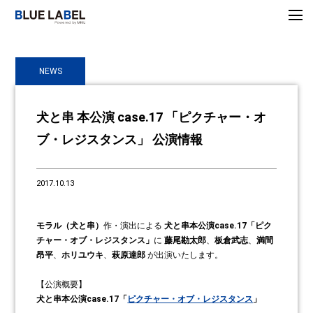
NEWS
犬と串 本公演 case.17 「ピクチャー・オ
ブ・レジスタンス」 公演情報
2017.10.13
モラル（犬と串）
作・演出による
犬と串本公演case.17「ピク
チャー・オブ・レジスタンス」
に
藤尾勘太郎
、
板倉武志
、
満間
昂平
、
ホリユウキ
、
萩原達郎
が出演いたします。
【公演概要】
犬と串本公演case.17「
ピクチャー・オブ・レジスタンス
」