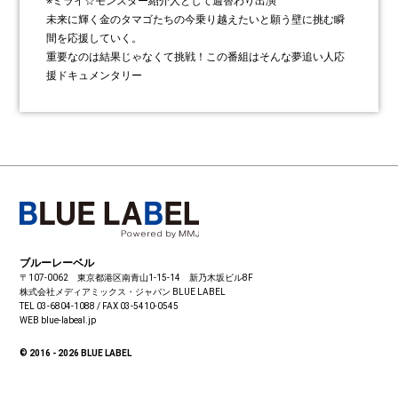
※ミライ☆モンスター紹介人として週替わり出演
未来に輝く金のタマゴたちの今乗り越えたいと願う壁に挑む瞬
間を応援していく。
重要なのは結果じゃなくて挑戦！この番組はそんな夢追い人応
援ドキュメンタリー
ブルーレーベル
〒107-0062 東京都港区南青山1-15-14 新乃木坂ビル8F
株式会社メディアミックス・ジャパン
BLUE LABEL
TEL 03-6804-1088 / FAX 03-5410-0545
WEB blue-labeal.jp
© 2016 - 2026 BLUE LABEL