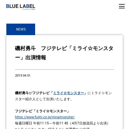
NEWS
磯村勇斗 フジテレビ「ミライ☆モンスタ
ー」出演情報
2019.04.01
磯村勇斗
が
フジテレビ「
ミライ☆モンスター
」
にミライ☆モン
スター紹介人として出演いたします。
フジテレビ「ミライ☆モンスター」
https://www.fujitv.co.jp/miraimonster/
毎週日曜日 午前11:15～午前11:45（4月7日放送回より出演）