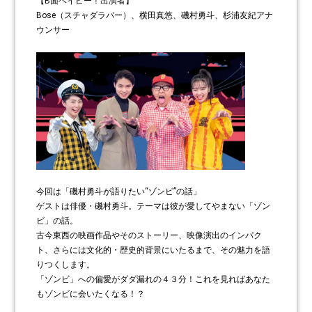
【B面ベイビー！出演者】
Bose（スチャダラパー）、横田真悠、磯村勇斗、杉浦友紀アナ
ウンサー
今回は「磯村勇斗が語りたい“ゾンビ”の話」
ゲストは俳優・磯村勇斗。テーマは彼が愛してやまない「ゾン
ビ」の話。
古今東西の映画作品やそのストーリー、映像演出のインパク
ト、さらには文化的・歴史的背景にいたるまで、その魅力を語
りつくします。
「ゾンビ」への偏愛がダダ漏れの４３分！これを見ればあなた
もゾンビに会いたくなる！？