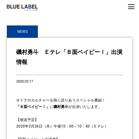
NEWS
磯村勇斗 Ｅテレ「Ｂ面ベイビー！」出演
情報
2020.03.17
オトナのカルチャーを熱く語りあうスペシャル番組！
「Ｂ面ベイビー！」
に
磯村勇斗
が出演いたします。
【放送予定】
2020年3月26日（木）午後10：00～10：43（Ｅテレ）