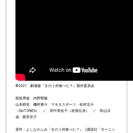
©2021 劇場版『きのう何食べた？』製作委員会
西島秀俊 内野聖陽
山本耕史 磯村勇斗 マキタスポーツ 松村北斗
（SixTONES） ／ 田中美佐子（友情出演） ／ 田山涼
成 梶芽衣子
原作：よしながふみ『きのう何食べた？』（講談社「モーニン