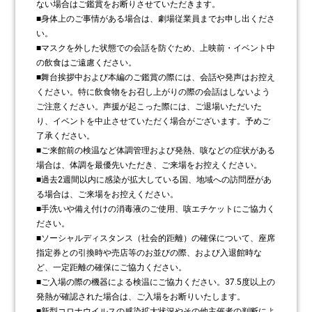
ない場合はご鑑賞をお断りさせていただきます。
■身体上のご事情がある場合は、劇場従業員までお申し出くださ
い。
■マスクを外した状態での会話を防ぐため、上映前・イベント中
の飲食はご遠慮ください。
■舞台挨拶中および本編のご鑑賞の際には、会話や発声はお控え
ください。特に飲食物をお召し上がりの際の会話はしないよう
ご注意ください。声援が起こった際には、ご退場いただいた
り、イベントを中止させていただく場合がございます。予めご
了承ください。
■ご来館前の検温など体調管理および発熱、咳などの症状がある
場合は、体調を最優先いただき、ご来場をお控えください。
■過去2週間以内に感染が拡大している国、地域への訪問歴があ
る場合は、ご来場をお控えください。
■手洗いや備え付けの消毒液のご使用、咳エチケットにご協力く
ださい。
■ソーシャルディスタンス（社会的距離）の確保について、座席
指定券との引換時や売店等のお並びの際、および入退館時な
ど、一定距離の確保にご協力ください。
■ご入場の際の機器による検温にご協力ください。37.5度以上の
発熱が確認された場合は、ご入場をお断りいたします。
■新型コロナウイルスの感染拡大状況やその他主催者の判断によ