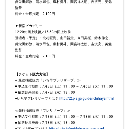
眞栄田郷敦、清水尋也、磯村勇斗、間宮祥太朗、吉沢亮、英勉
監督
料金：全席指定 2,100円
▼​新宿ピカデリー
12:20の回上映後／15:50の回上映前
登壇者（予定）：北村匠海、山田裕貴、今田美桜、鈴木伸之、
眞栄田郷敦、清水尋也、磯村勇斗、間宮祥太朗、吉沢亮、英勉
監督
料金：全席指定 2,100円
【チケット販売方法】
≪最速抽選販売「いち早プレリザーブ」≫
■ 申込受付期間：7月3日（土）11：00 ～ 7月6日（火）11：00
■ 抽選結果発表：7月7日（水）18：00
●いち早プレリザーブとは？
http://t2.pia.jp/guide/ichihaya.html
≪先行抽選販売「プレリザーブ」≫
■ 申込受付期間：7月3日（土）11：00 ～ 7月8日（木）11：00
■ 抽選結果発表：7月8日（木）18：00
●プレリザーブとは？
http://t.pia.jp/guide/prereserve.html