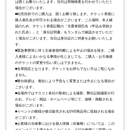
は固くお断りいたします。当日は荷物検査を行わせていただく
場合がございます。
■転売目的でのご購入は、固くお断り致します。チケット券面に
購入者氏名が印字される場合がございます。ご入場時、本人確
認のため、チケット券面記載の「当選者様氏名（申込み登録さ
れた氏名）」と「身分証明書」をランダムで確認させていただ
く場合がございます。当日は身分証のご持参をお願いいたしま
す。
■緊急事態等に伴う主催者側判断による中止の場合を除き、ご購
入者様によるいかなる事情が生じましても、ご購入・お引換後
のチケットの変更や払い戻しはできません。
■全席指定となります。チケットをお持ちでない方はご覧になれ
ません。
■舞台挨拶は、都合により予告なく変更または中止になる場合が
ございます。
■会場内ではマスコミ各社の取材による撮影、弊社記録撮影が行
われ、テレビ・雑誌・ホームページ等にて、放映・掲載される
場合がございます。
■イベントの模様が後日販売されるDVD商品等に収録される場合
がございます。
■お客様の当催事における個人情報（肖像権）については、この
イベントにご入場されたことにより、上記の使用にご同意いた