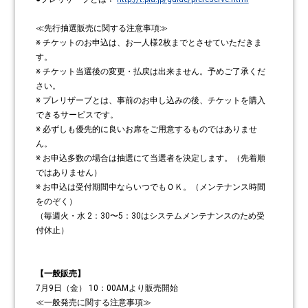
≪先行抽選販売に関する注意事項≫
※ チケットのお申込は、お一人様2枚までとさせていただきま
す。
※ チケット当選後の変更・払戻は出来ません。予めご了承くだ
さい。
※ プレリザーブとは、事前のお申し込みの後、チケットを購入
できるサービスです。
※ 必ずしも優先的に良いお席をご用意するものではありませ
ん。
※ お申込多数の場合は抽選にて当選者を決定します。（先着順
ではありません）
※ お申込は受付期間中ならいつでもＯＫ。（メンテナンス時間
をのぞく）
（毎週火・水 2：30〜5：30はシステムメンテナンスのため受
付休止）
【一般販売】
7月9日（金） 10：00AMより販売開始
≪一般発売に関する注意事項≫