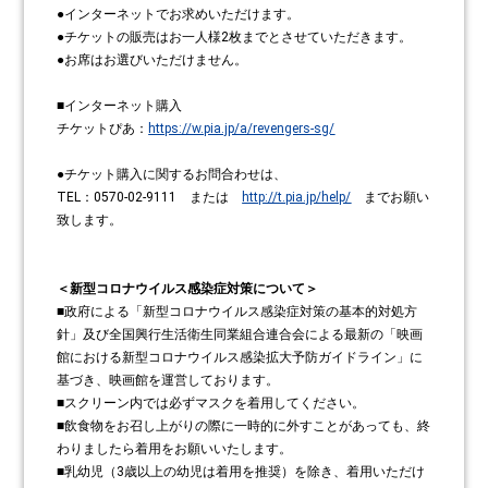
●インターネットでお求めいただけます。
●チケットの販売はお一人様2枚までとさせていただきます。
●お席はお選びいただけません。
■インターネット購入
チケットぴあ：
https://w.pia.jp/a/revengers-sg/
●チケット購入に関するお問合わせは、
TEL：0570-02-9111 または
http://t.pia.jp/help/
までお願い
致します。
＜新型コロナウイルス感染症対策について＞
■政府による「新型コロナウイルス感染症対策の基本的対処方
針」及び全国興行生活衛生同業組合連合会による最新の「映画
館における新型コロナウイルス感染拡大予防ガイドライン」に
基づき、映画館を運営しております。
■スクリーン内では必ずマスクを着用してください。
■飲食物をお召し上がりの際に一時的に外すことがあっても、終
わりましたら着用をお願いいたします。
■乳幼児（3歳以上の幼児は着用を推奨）を除き、着用いただけ