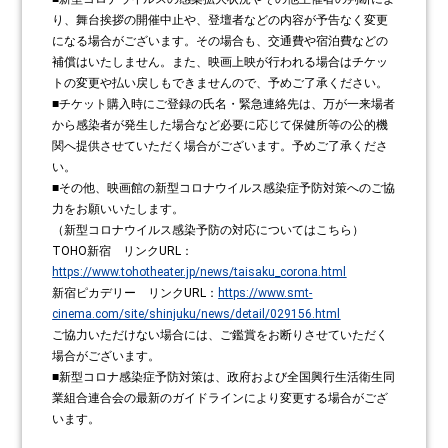
り、舞台挨拶の開催中止や、登壇者などの内容が予告なく変更
になる場合がございます。その場合も、交通費や宿泊費などの
補償はいたしません。また、映画上映が行われる場合はチケッ
トの変更や払い戻しもできませんので、予めご了承ください。
■チケット購入時にご登録の氏名・緊急連絡先は、万が一来場者
から感染者が発生した場合など必要に応じて保健所等の公的機
関へ提供させていただく場合がございます。予めご了承くださ
い。
■その他、映画館の新型コロナウイルス感染症予防対策へのご協
力をお願いいたします。
（新型コロナウイルス感染予防の対応についてはこちら）
TOHO新宿 リンクURL：
https://www.tohotheater.jp/news/taisaku_corona.html
新宿ピカデリー リンクURL：
https://www.smt-
cinema.com/site/shinjuku/news/detail/029156.html
ご協力いただけない場合には、ご鑑賞をお断りさせていただく
場合がございます。
■新型コロナ感染症予防対策は、政府および全国興行生活衛生同
業組合連合会の最新のガイドラインにより変更する場合がござ
います。