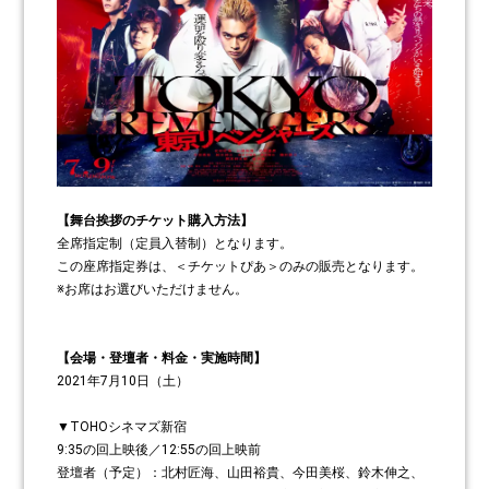
【舞台挨拶のチケット購入方法】
全席指定制（定員入替制）となります。
この座席指定券は、＜チケットぴあ＞のみの販売となります。
※お席はお選びいただけません。
【会場・登壇者・料金・実施時間】
2021年7月10日（土）
▼TOHOシネマズ新宿
9:35の回上映後／12:55の回上映前
登壇者（予定）：北村匠海、山田裕貴、今田美桜、鈴木伸之、