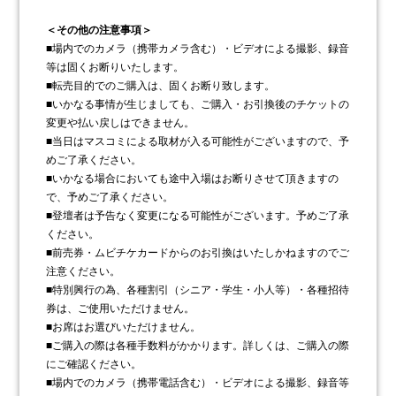
＜その他の注意事項＞
■場内でのカメラ（携帯カメラ含む）・ビデオによる撮影、録音
等は固くお断りいたします。
■転売目的でのご購入は、固くお断り致します。
■いかなる事情が生じましても、ご購入・お引換後のチケットの
変更や払い戻しはできません。
■当日はマスコミによる取材が入る可能性がございますので、予
めご了承ください。
■いかなる場合においても途中入場はお断りさせて頂きますの
で、予めご了承ください。
■登壇者は予告なく変更になる可能性がございます。予めご了承
ください。
■前売券・ムビチケカードからのお引換はいたしかねますのでご
注意ください。
■特別興行の為、各種割引（シニア・学生・小人等）・各種招待
券は、ご使用いただけません。
■お席はお選びいただけません。
■ご購入の際は各種手数料がかかります。詳しくは、ご購入の際
にご確認ください。
■場内でのカメラ（携帯電話含む）・ビデオによる撮影、録音等