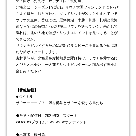
めて向かった先は、サウナ王国・北海道。
北海道は、シーズン1で訪れたサウナ大国フィンランドにもっと
もよく似た土地と言われ、グッドサウナが次々と生まれている
サウナの宝庫。番組では、屈斜路湖、十勝、釧路、札幌と北海
道ならではの特徴たっぷり極上サウナを巡っていく。果たして
磯村は、北の大地で理想のサウナエレメントを見つけることが
できるのか。
サウナをビルドするために絶対必要なピースを集めるために新
たな旅がスタートします。
磯村勇斗が、北海道を縦横無尽に駆け抜け、サウナを愛するひ
とびとと出会い、一人前のサウナビルダーへと踏み出す姿をお
楽しみください。
【番組情報】
◆タイトル
サウナーーーズ３ 磯村勇斗とサウナを愛する男たち
◆放送・配信日：2022年3月スタート
WOWOWプライム・WOWOWオンデマンド
◆出演者：磯村勇斗