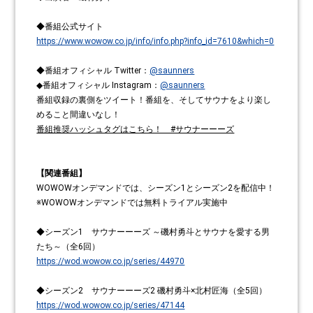
◆番組公式サイト
https://www.wowow.co.jp/info/info.php?info_id=7610&which=0
◆番組オフィシャル Twitter：
@saunners
◆番組オフィシャル Instagram：
@saunners
番組収録の裏側をツイート！番組を、そしてサウナをより楽し
めること間違いなし！
番組推奨ハッシュタグはこちら！ #サウナーーーズ
【関連番組】
WOWOWオンデマンドでは、シーズン1とシーズン2を配信中！
※WOWOWオンデマンドでは無料トライアル実施中
◆シーズン1 サウナーーーズ ～磯村勇斗とサウナを愛する男
たち～（全6回）
https://wod.wowow.co.jp/series/44970
◆シーズン2 サウナーーーズ2 磯村勇斗×北村匠海（全5回）
https://wod.wowow.co.jp/series/47144