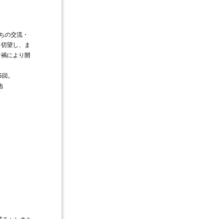
たちの交流・
を切望し、ま
ナ禍により開
5回。
地