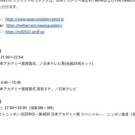
時のオフショットやコメントは、日本アカデミー賞公式TwitterおよびYouTube
ただけます。
ト〉
https://www.japan-academy-prize.jp
er〉
https://twitter.com/japanacademy
ト〉
https://ncf2022.andf.jp/
送
21:00〜22:54
日本アカデミー賞授賞式」／日本テレビ系(全国29局ネット)
4:45～15:45
 日本アカデミー賞授賞式 直前ＳＰ」／日本テレビ
送
）27:00〜29:00（深夜3時～5時）
トニッポン 0(ZERO)～第45回 日本アカデミー賞 スペシャル～」 ニッポン放送