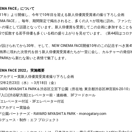
NEMA FACE」について
2011年）より開催し、今年で10年目を迎える新人俳優賞受賞者の撮り下ろし企画
INEMA FACE」。毎年、期間限定で掲出されると、多くの人々が現地に訪れ、ファン
トの場として話題となっています。新人俳優賞を受賞してこの企画に参加すること
NSで拡散する若手俳優も多くいる程の盛り上がりを見せています。（第44回はコロ
設けられてから30年、そして、NEW CINEMA FACE開催10年のこの記念すべき第4
の映画界に現れた次世代を担う新人俳優賞受賞者たちが一堂に会し、カルチャーの発信
ITA PARKから新たな装いと表情で魅了します。
EMA FACE 2022」 実施概要
日本アカデミー賞新人俳優賞受賞者撮り下ろし企画
22年2月23日（水）～3月18日（金）
ARD MIYASHITA PARK＆渋谷区立宮下公園（所在地: 東京都渋谷区神宮前6-20-10）
】2F入口(渋谷駅方面)エレベーター前・連絡橋、3Fフードホール
】2Fエレベーター付近・3Fエレベーター付近
本アカデミー賞協会
園パートナーズ・RAYARD MIYASHITA PARK・monogatary.com
ロデュース・制作：エフ プロジェクト