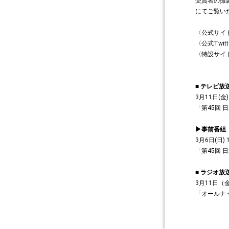
受賞者の撮影
にてご覧い
〈公式サイ
〈公式Twitt
〈特設サイ
■ テレビ放
3月11日(金) 
「第45回 
▶事前番組
3月6日(日) 1
「第45回
■ ラジオ放
3月11日（金
「オールナイ