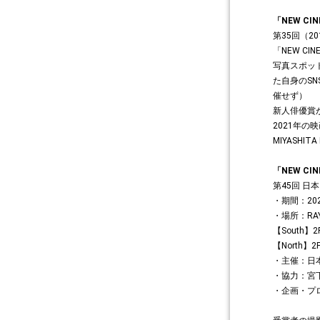
「NEW CI
第35回（
「NEW C
写真スポッ
た自身のS
催せず）
新人俳優賞が
2021年
MIYASH
「NEW CIN
第45回 
・期間：20
・場所：RAY
【South
【North
・主催：日
・協力：宮下公
・企画・プ