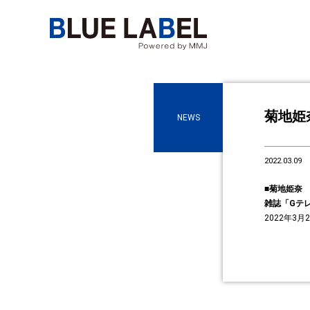
菊地姫
NEWS
2022.03.09
■菊地姫奈
雑誌「Gテレ
2022年3