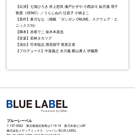
【出演】七海ひろき 井上想良 瀬戸かずや 小西詠斗 如月蓮 増子
敦貴（GENIC）／うらじぬの 辻凪子 小槙まこ
【原作】蒼川なな （掲載 「ガンガン ONLINE」スクウェア・エ
ニックス刊）
【脚本】赤尾でこ 保木本真也
【音楽】若林タカツグ
【演出】竹本聡志 酒見顕守 尾形正喜
【プロデュース】中畠義之 水川薫 横山勇人 伊藤茜
ブルーレーベル
〒107-0062 東京都港区南青山1-15-14 新乃木坂ビル8F
株式会社メディアミックス・ジャパン
BLUE LABEL