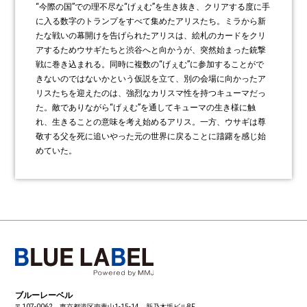
“今際の国”での理不尽な“げぇむ”を生き抜き、クリアする度に手
に入る数字のトランプをすべて集めたアリスたち。ミラから新
たな戦いの幕開けを告げられたアリスは、絵札のカードをクリ
アするためウサギたちと渋谷へと向かうが、突然始まった銃撃
戦に巻き込まれる。同時に複数の“げぇむ”に参加することがで
きないのではないかという仮説を立て、別の会場に向かったア
リスたちを迎えたのは、強烈なカリスマ性を持つキューマだっ
た。敵でありながら“げぇむ”を通してキューマの生き様に触
れ、生きることの意味を考え始めるアリス。一方、ウサギは尊
敬する父を死に追いやった元の世界に戻ることに躊躇を感じ始
めていた。
ブルーレーベル
〒107-0062 東京都港区南青山1-15-14 新乃木坂ビル8F