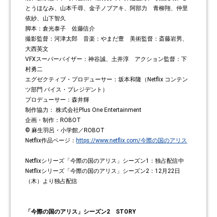
とうほなみ、山本千尋、金子ノブアキ、阿部力 青柳翔、仲里
依紗、山下智久
脚本：倉光泰子 佐藤信介
撮影監督：河津太郎 音楽：やまだ豊 美術監督：斎藤岩男、
大西英文
VFXスーパーバイザー：神谷誠、土井淳 アクション監督：下
村勇二
エグゼクティブ・プロデューサー：坂本和隆（Netflix コンテン
ツ部門 バイス・プレジデント）
プロデューサー：森井輝
制作協力： 株式会社Plus One Entertainment
企画・制作：ROBOT
© 麻生羽呂・小学館／ROBOT
Netflix作品ページ：
https://www.netflix.com/今際の国のアリス
Netflixシリーズ「今際の国のアリス」シーズン1：独占配信中
Netflixシリーズ「今際の国のアリス」シーズン2：12月22日
（木）より独占配信
「今際の国のアリス」シーズン2 STORY