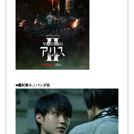
■磯村勇斗／バンダ役