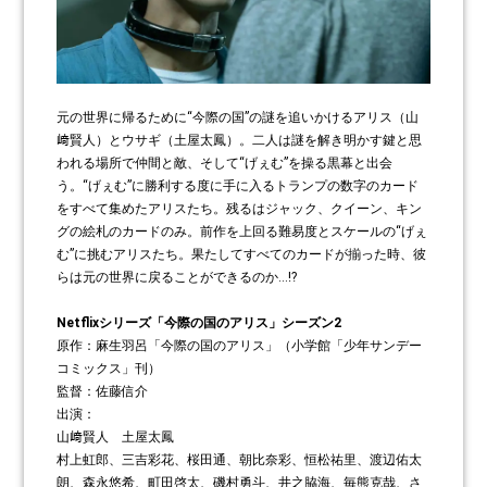
元の世界に帰るために“今際の国”の謎を追いかけるアリス（山
﨑賢人）とウサギ（土屋太鳳）。二人は謎を解き明かす鍵と思
われる場所で仲間と敵、そして“げぇむ”を操る黒幕と出会
う。“げぇむ”に勝利する度に手に入るトランプの数字のカード
をすべて集めたアリスたち。残るはジャック、クイーン、キン
グの絵札のカードのみ。前作を上回る難易度とスケールの“げぇ
む”に挑むアリスたち。果たしてすべてのカードが揃った時、彼
らは元の世界に戻ることができるのか…!?
Netflixシリーズ「今際の国のアリス」シーズン2
原作：麻生羽呂「今際の国のアリス」（小学館「少年サンデー
コミックス」刊）
監督：佐藤信介
出演：
山﨑賢人 土屋太鳳
村上虹郎、三吉彩花、桜田通、朝比奈彩、恒松祐里、渡辺佑太
朗、森永悠希、町田啓太、磯村勇斗、井之脇海、毎熊克哉、さ