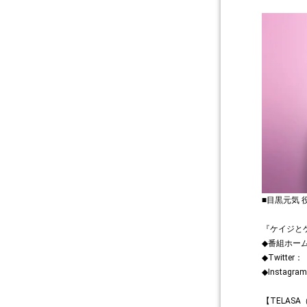
■目黒元気 
『ケイジと
◆番組ホー
◆Twitter：
◆Instagr
【TELAS