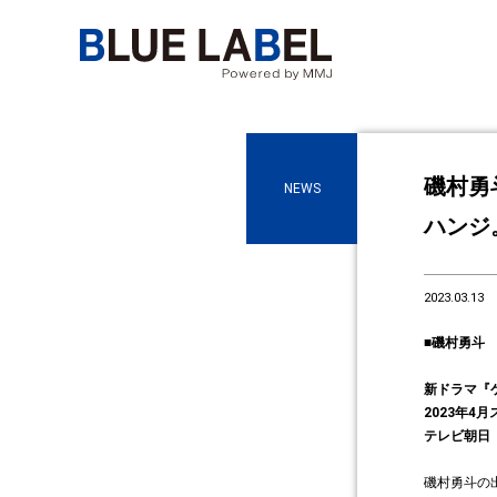
磯村勇
NEWS
ハンジ
2023.03.13
■磯村勇斗
新ドラマ『
2023年4
テレビ朝日
磯村勇斗の