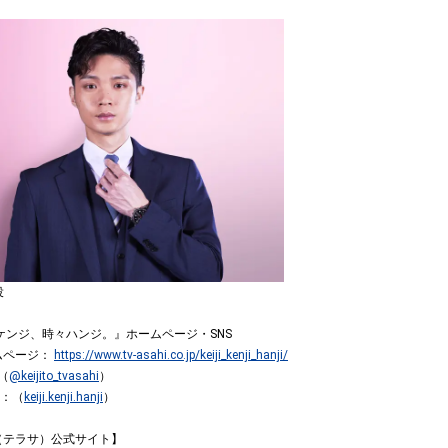
役
ケンジ、時々ハンジ。』ホームページ・SNS
ムページ：
https://www.tv-asahi.co.jp/keiji_kenji_hanji/
 （
@keijito_tvasahi
）
am：（
keiji.kenji.hanji
）
A（テラサ）公式サイト】