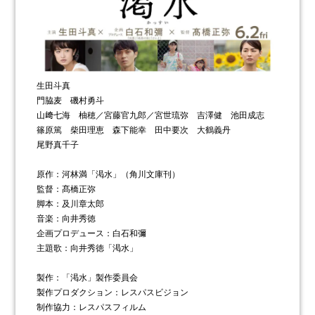
⽣⽥⽃真
⾨脇⻨ 磯村勇⽃
⼭﨑七海 柚穂／宮藤官九郎／宮世琉弥 吉澤健 池⽥成志
篠原篤 柴⽥理恵 森下能幸 ⽥中要次 ⼤鶴義丹
尾野真千⼦
原作：河林満「渇水」（角川文庫刊）
監督：髙橋正弥
脚本：及川章太郎
音楽：向井秀徳
企画プロデュース：白石和彌
主題歌：向井秀徳「渇⽔」
製作：「渇水」製作委員会
製作プロダクション：レスパスビジョン
制作協力：レスパスフィルム