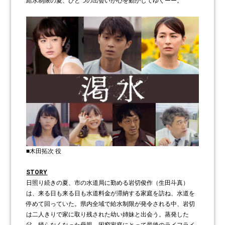
給水制限の夏、ひとつの出会いが心を動かしてゆくーー。
■木田拓次 役
STORY
日照り続きの夏、市の水道局に勤める岩切俊作（生田斗真）
は、来る日も来る日も水道料金が滞納する家庭を訪ね、水道を
停めて回っていた。県内全域で給水制限が発令される中、岩切
は二人きりで家に取り残された幼い姉妹と出会う。蒸発した
父、帰らなくなった母親。困窮家庭にとって最後のライフライ