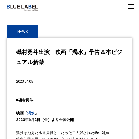
NEWS
磯村勇斗出演 映画「渇水」予告＆本ビジ
ュアル解禁
2023.04.05
■磯村勇斗
映画「
渇水
」
2023年6月2日（金）より全国公開
孤独を抱えた水道局員と、たった二人残された幼い姉妹。